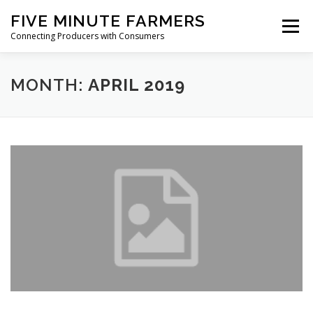
Skip
FIVE MINUTE FARMERS
to
Menu
content
Connecting Producers with Consumers
FEATURES
ABOUT
SERVICES
NEWS
MONTH:
APRIL 2019
CONTACT