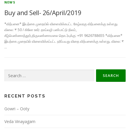
NEWS
Buy and Sell- 26/April/2019
*விற்பனை* இயற்கை முறையில் விளைவிக்கபட்ட கேழ்வரகு விற்பனைக்கு உள்ளது.
விலை: ₹ 50 / கிலோ ஊர்: தாய்வழி பண்பாட்டு நிலம்,
கீழ்பெண்ணாத்தூர்,திருவண்ணாமலை தொடர்புக்கு: +91 9626788655 *விற்பனை*
இயற்கை முறையில் விளைவிக்கப்பட்ட நரிப்பயறு விதை விற்பனைக்கு உள்ளது. விலை: ₹
…
Search
for:
RECENT POSTS
Gowri – Ooty
Veda Vinayagam