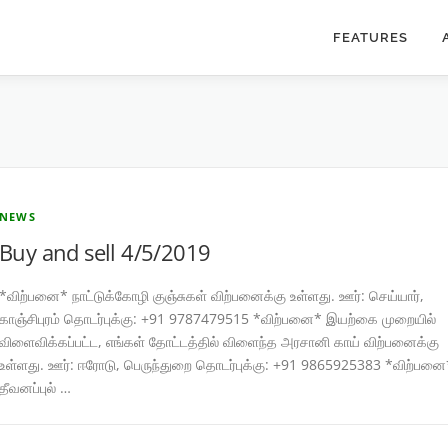
FEATURES
NEWS
Buy and sell 4/5/2019
*விற்பனை* நாட்டுக்கோழி குஞ்சுகள் விற்பனைக்கு உள்ளது. ஊர்: செய்யார்,
காஞ்சிபுரம் தொடர்புக்கு: +91 9787479515 *விற்பனை* இயற்கை முறையில்
விளைவிக்கப்பட்ட, எங்கள் தோட்டத்தில் விளைந்த அரசானி காய் விற்பனைக்கு
உள்ளது. ஊர்: ஈரோடு, பெருந்துறை தொடர்புக்கு: +91 9865925383 *விற்பனை
தீவனப்புல் …