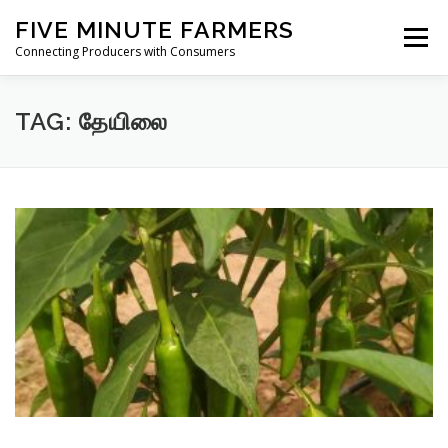
Skip
FIVE MINUTE FARMERS
to
Menu
content
Connecting Producers with Consumers
FEATURES
ABOUT
SERVICES
NEWS
TAG:
தேயிலை
CONTACT