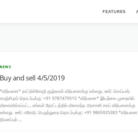
FEATURES
NEWS
Buy and sell 4/5/2019
*விற்பனை* நாட்டுக்கோழி குஞ்சுகள் விற்பனைக்கு உள்ளது. ஊர்: செய்யார்,
காஞ்சிபுரம் தொடர்புக்கு: +91 9787479515 *விற்பனை* இயற்கை முறையில்
விளைவிக்கப்பட்ட, எங்கள் தோட்டத்தில் விளைந்த அரசானி காய் விற்பனைக்கு
உள்ளது. ஊர்: ஈரோடு, பெருந்துறை தொடர்புக்கு: +91 9865925383 *விற்பனை
தீவனப்புல் …