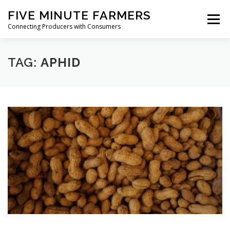
Skip
FIVE MINUTE FARMERS
to
Menu
content
Connecting Producers with Consumers
FEATURES
ABOUT
SERVICES
NEWS
TAG:
APHID
CONTACT