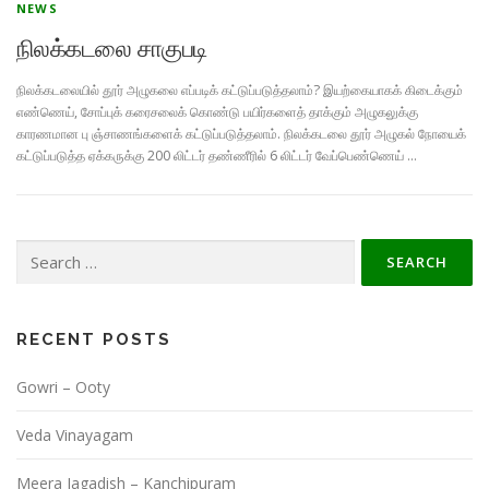
NEWS
நிலக்கடலை சாகுபடி
நிலக்கடலையில் தூர் அழுகலை எப்படிக் கட்டுப்படுத்தலாம்? இயற்கையாகக் கிடைக்கும்
எண்ணெய், சோப்புக் கரைசலைக் கொண்டு பயிர்களைத் தாக்கும் அழுகலுக்கு
காரணமான பு ஞ்சாணங்களைக் கட்டுப்படுத்தலாம். நிலக்கடலை தூர் அழுகல் நோயைக்
கட்டுப்படுத்த ஏக்கருக்கு 200 லிட்டர் தண்ணீரில் 6 லிட்டர் வேப்பெண்ணெய் …
Search
for:
RECENT POSTS
Gowri – Ooty
Veda Vinayagam
Meera Jagadish – Kanchipuram