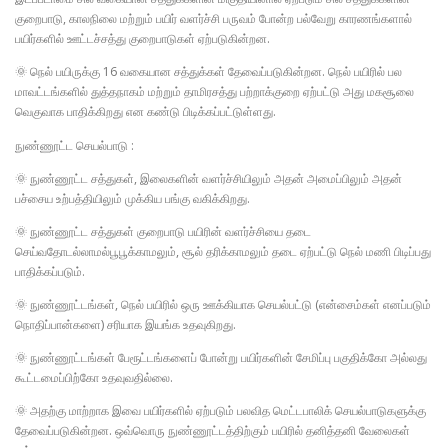
குறைபாடு, காலநிலை மற்றும் பயிர் வளர்ச்சி பருவம் போன்ற பல்வேறு காரணங்களால்
பயிர்களில் ஊட்டச்சத்து குறைபாடுகள் ஏற்படுகின்றன.
🌞 நெல் பயிருக்கு 16 வகையான சத்துக்கள் தேவைப்படுகின்றன. நெல் பயிரில் பல
மாவட்டங்களில் துத்தநாகம் மற்றும் தாமிரசத்து பற்றாக்குறை ஏற்பட்டு அது மகசூலை
வெகுவாக பாதிக்கிறது என கண்டு பிடிக்கப்பட்டுள்ளது.
நுண்ணூட்ட செயல்பாடு :
🌞 நுண்ணூட்ட சத்துகள், இலைகளின் வளர்ச்சியிலும் அதன் அமைப்பிலும் அதன்
பச்சைய உற்பத்தியிலும் முக்கிய பங்கு வகிக்கிறது.
🌞 நுண்ணூட்ட சத்துகள் குறைபாடு பயிரின் வளர்ச்சியை தடை
செய்வதோடல்லாமல்பூபூக்காமலும், சூல் தரிக்காமலும் தடை ஏற்பட்டு நெல் மணி பிடிப்பது
பாதிக்கப்படும்.
🌞 நுண்ணூட்டங்கள், நெல் பயிரில் ஒரு ஊக்கியாக செயல்பட்டு (என்சைம்கள் எனப்படும்
நொதிப்பான்களை) சரியாக இயங்க உதவுகிறது.
🌞 நுண்ணூட்டங்கள் பேரூட்டங்களைப் போன்று பயிர்களின் சேமிப்பு பகுதிக்கோ அல்லது
கூட்டமைப்பிற்கோ உதவுவதில்லை.
🌞 அதற்கு மாற்றாக இவை பயிர்களில் ஏற்படும் பலவித மெட்டபாலிக் செயல்பாடுகளுக்கு
தேவைப்படுகின்றன. ஒவ்வொரு நுண்ணூட்டத்திற்கும் பயிரில் தனித்தனி வேலைகள்