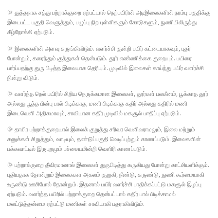
🌞 துத்தநாக சத்து பற்றாக்குறை ஏற்பட்டால் நெற்பயிரின் அடிஇலைகளின் நரம்பு பகுதிக்கு
இடைபட்ட பகுதி வெளுத்தும், பழுப்பு நிற புள்ளிகளும் கோடுகளும், நுணியிலிருந்து
கீழ்நோக்கி ஏற்படும்.
🌞 இலைகளின் அளவு சுருங்கிவிடும். வளர்ச்சி குன்றி பயிர் கட்டையாகவும், புதர்
போன்றும், கரைந்தும் குத்துகள் தென்படும். தூர் எண்ணிக்கை குறையும். பயிரை
பார்ப்பதற்கு துரு பிடித்த இலையாக தெரியும். முடிவில் இலைகள் காய்ந்து பயிர் வளர்ச்சி
நின்று விடும்.
🌞 வளர்ந்த நெல் பயிரில் சிறிய நெருக்கமான இலைகள், தூர்கள் பலகீனம், பூக்காத தூர்
அல்லது பூத்த பின்பு பால் பிடிக்காத, மணி பிடிக்காத கதிர் அல்லது கதிரில் மணி
இடைவெளி அதிகமாவும், சாவியான கதிர் முடிவில் மகசூல் பாதிப்பு ஏற்படும்.
🌞 தாமிர பற்றாக்குறையால் இலைக் குறுத்து சரிவர வெளிவராமலும், இலை மற்றும்
கனுக்கள் சிறுத்தும், வாடியும், தண்டுப்பகுதி வெடிப்புற்றும் காணப்படும். இலைகளின்
பக்கவாட்டில் இருபுறமும் பச்சையமின்றி வெளிரி காணப்படும்.
🌞 பற்றாக்குறை தீவிரமானால் இலைகள் துருபிடித்து கருகியது போன்று காட்சியளிக்கும்.
புதியதாக தோன்றும் இலைககள அகலம் குறுகி, நீண்டு, சுருண்டு, நுணி கூர்மையாகி
உருண்டு ஊசிபோல் தோன்றும். இதனால் பயிர் வளர்ச்சி பாதிக்கப்பட்டு மகசூல் இழப்பு
ஏற்படும். வளர்ந்த பயிரில் பற்றாக்குறை தென்பட்டால் கதிர் பால் பிடிக்காமல்
மலட்டுத்தன்மை ஏற்பட்டு மணிகள் சாவியாகி பதராகிவிடும்.