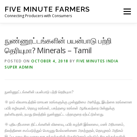
Skip
FIVE MINUTE FARMERS
to
Menu
content
Connecting Producers with Consumers
FEATURES
ABOUT
SERVICES
NEWS
நுண்ணூட்டங்களின் பயன்பாடு பற்றி
தெரியுமா? Minerals – Tamil
CONTACT
POSTED ON
OCTOBER 4, 2018
BY
FIVE MINUTES INDIA
SUPER ADMIN
நுண்ணூட்டங்களின் பயன்பாடு பற்றி தெரியுமா?
🌞 நாம் விவசாயத்தில் ரசாயன உரங்களுக்கு முன்னுரிமை அளித்து, இயற்கை உரங்களான
பயிர் கழிவுகள், தொழு உரங்கள், பசுந்தழை உரங்கள் ஆகியவற்றை பின்னுக்கு
தள்ளியதால், நமது நிலத்தில் நுண்ணூட்ட பற்றாகுறை ஏற்பட்டுள்ளது.
🌞 புதிய நீர்பாசன திட்டங்களின் விளைவு, பயிர் சுழற்சி இல்லாமை, மண் அரிமானம்,
நிலத்தினை சமப்படுத்தும் பொழுது மேல்மண்ணை அகற்றுதல், தொழுஉரம் அதிகம்
இடப்படாமை சில வகையான சத்துக்களின் மிகுதியினால் ஏற்படும் சில சத்துக்களின்