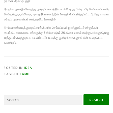
தரமான நெல் உற்பத்தி :
🌞 தக்கப்பூண்டு விதைத்து பூக்கும் சமயத்தில் மடக்கி உழுத பின்பு பயிர் செய்யலாம். பயிர்
செய்த பிறகு ஒவ்வொரு முறை நீர் பாசனத்தின் போதும் மேம்படுத்தப்பட்ட அமிர்த கரைசல்
மற்றும் பஞ்சகாவ்யம் கலந்து விட வேண்டும்
🌞 வேளாண்மைத் துறையினால் சிபாரிசு செய்யப்படும் நுண்ணூட்டச் சத்துக்கள்
அடங்கிய கலவையை ஏக்கருக்கு 5 கிலோ வீதம் 20 கிலோ மணல் கலந்து அல்லது தொழு
உரத்துடன் கலந்து நடவு வயலில் பயிர் நடவுக்கு முன்பு மேலாக தூவி பின் நடவு செய்ய
வேண்டும்.
POSTED IN
IDEA
TAGGED
TAMIL
Search
for: