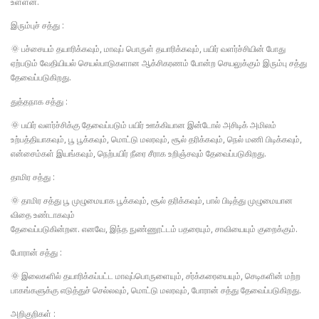
உள்ளன.
இரும்புச் சத்து :
🌞 பச்சையம் தயாரிக்கவும், மாவுப் பொருள் தயாரிக்கவும், பயிர் வளர்ச்சியின் போது
ஏற்படும் வேதியியல் செயல்பாடுகளான ஆக்சிகரணம் போன்ற செயலுக்கும் இரும்பு சத்து
தேவைப்படுகிறது.
துத்தநாக சத்து :
🌞 பயிர் வளர்ச்சிக்கு தேவைப்படும் பயிர் ஊக்கியான இன்டோல் அசிடிக் அமிலம்
உற்பத்தியாகவும், பூ பூக்கவும், மொட்டு மலரவும், சூல் தரிக்கவும், நெல் மணி பிடிக்கவும்,
என்சைம்கள் இயங்கவும், நெற்பயிர் நீரை சீராக உறிஞ்சவும் தேவைப்படுகிறது.
தாமிர சத்து :
🌞 தாமிர சத்து பூ முழுமையாக பூக்கவும், சூல் தரிக்கவும், பால் பிடித்து முழுமையான
விதை உண்டாகவும்
தேவைப்படுகின்றன. எனவே, இந்த நுண்ணூட்டம் பதரையும், சாவியையும் குறைக்கும்.
போரான் சத்து :
🌞 இலைகளில் தயாரிக்கப்பட்ட மாவுப்பொருளையும், சர்க்கரையையும், செடிகளின் மற்ற
பாகங்களுக்கு எடுத்துச் செல்லவும், மொட்டு மலரவும், போரான் சத்து தேவைப்படுகிறது.
அறிகுறிகள் :