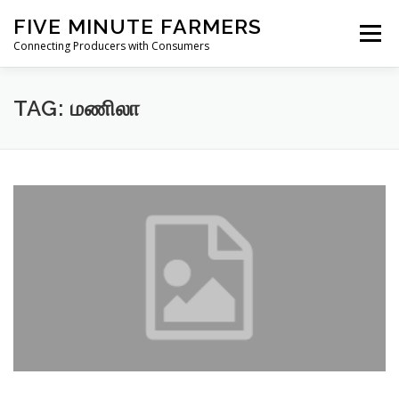
Skip
FIVE MINUTE FARMERS
to
Menu
content
Connecting Producers with Consumers
FEATURES
ABOUT
SERVICES
NEWS
TAG:
மணிலா
CONTACT