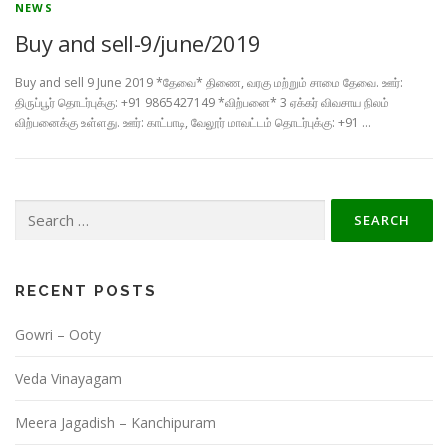
NEWS
Buy and sell-9/june/2019
Buy and sell 9 June 2019 *தேவை* திணை, வரகு மற்றும் சாமை தேவை. ஊர்:
திருப்பூர் தொடர்புக்கு: +91 9865427149 *விற்பனை* 3 ஏக்கர் விவசாய நிலம்
விற்பனைக்கு உள்ளது. ஊர்: காட்பாடி, வேலூர் மாவட்டம் தொடர்புக்கு: +91 …
Search
for:
RECENT POSTS
Gowri – Ooty
Veda Vinayagam
Meera Jagadish – Kanchipuram