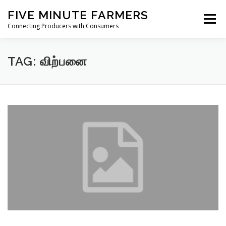
Skip
FIVE MINUTE FARMERS
to
Menu
content
Connecting Producers with Consumers
FEATURES
ABOUT
SERVICES
NEWS
TAG:
விற்பனை
CONTACT