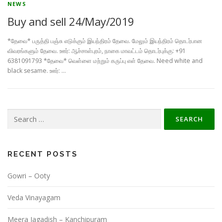
NEWS
Buy and sell 24/May/2019
*தேவை* பருத்தி பஞ்சு எடுக்கும் இயந்திரம் தேவை. மேலும் இயந்திரம் தொடர்பான
விவரங்களும் தேவை. ஊர்: ஆச்சாள்புரம், நாகை மாவட்டம் தொடர்புக்கு: +91
6381091793 *தேவை* வெள்ளை மற்றும் கருப்பு எள் தேவை. Need white and
black sesame. ஊர்: …
Search
for:
RECENT POSTS
Gowri – Ooty
Veda Vinayagam
Meera Jagadish – Kanchipuram