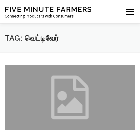
Skip
FIVE MINUTE FARMERS
to
Menu
content
Connecting Producers with Consumers
FEATURES
ABOUT
SERVICES
NEWS
TAG:
வெட்டிவேர்
CONTACT